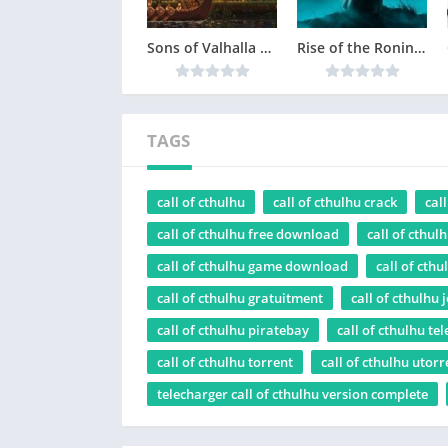
Sons of Valhalla Version Complète jeu pour PC
Rise of the Ronin Version Complète jeu pour PC
TAGS
call of cthulhu
call of cthulhu crack
cal
call of cthulhu free download
call of cthul
call of cthulhu game download
call of cthu
call of cthulhu gratuitment
call of cthulhu 
call of cthulhu piratebay
call of cthulhu te
call of cthulhu torrent
call of cthulhu utorr
telecharger call of cthulhu version complete