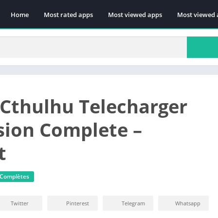
Home
Most rated apps
Most viewed apps
Most viewed 
f Cthulhu Telecharger
sion Complete –
t
 Complètes
Twitter
Pinterest
Telegram
Whatsapp