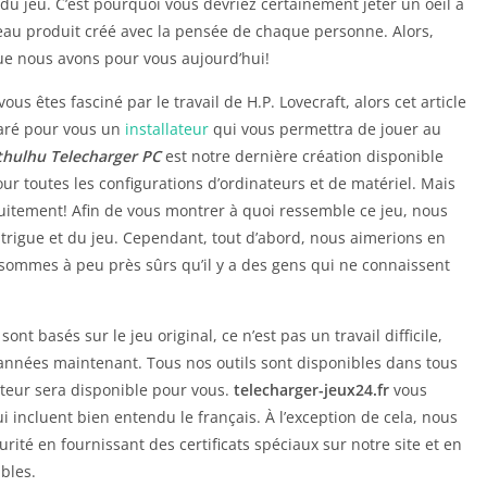
du jeu. C’est pourquoi vous devriez certainement jeter un oeil à
veau produit créé avec la pensée de chaque personne. Alors,
ue nous avons pour vous aujourd’hui!
ous êtes fasciné par le travail de H.P. Lovecraft, alors cet article
aré pour vous un
installateur
qui vous permettra de jouer au
Cthulhu Telecharger PC
est notre dernière création disponible
our toutes les configurations d’ordinateurs et de matériel. Mais
atuitement! Afin de vous montrer à quoi ressemble ce jeu, nous
intrigue et du jeu. Cependant, tout d’abord, nous aimerions en
 sommes à peu près sûrs qu’il y a des gens qui ne connaissent
ont basés sur le jeu original, ce n’est pas un travail difficile,
 années maintenant. Tous nos outils sont disponibles dans tous
lateur sera disponible pour vous.
telecharger-jeux24.fr
vous
i incluent bien entendu le français. À l’exception de cela, nous
rité en fournissant des certificats spéciaux sur notre site et en
bles.