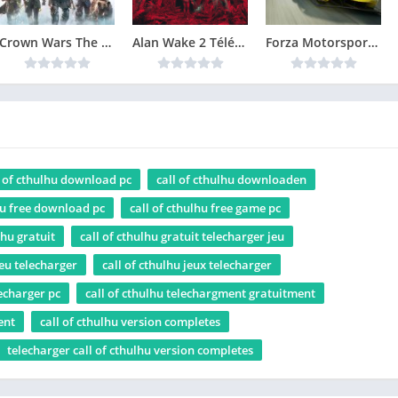
Crown Wars The Black Prince Version Complète jeu pour PC
Alan Wake 2 Télécharger Gratuit Jeu PC
Forza Motorsport 8 Télécharger PC Gratuit
l of cthulhu download pc
call of cthulhu downloaden
hu free download pc
call of cthulhu free game pc
lhu gratuit
call of cthulhu gratuit telecharger jeu
jeu telecharger
call of cthulhu jeux telecharger
lecharger pc
call of cthulhu telechargment gratuitment
ent
call of cthulhu version completes
telecharger call of cthulhu version completes