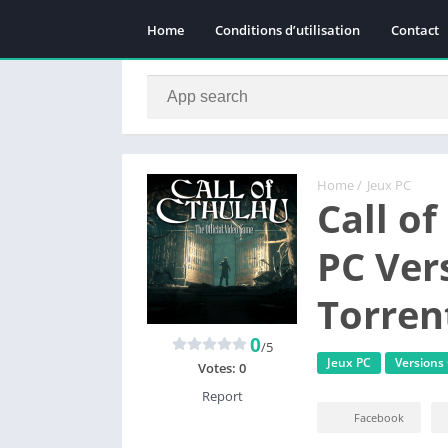
Home
Conditions d’utilisation
Contact
Home
/
Jeux PC
Call o
PC Ver
Torren
0
/5
Jeux PC
Versions
Votes:
0
Report
Facebook