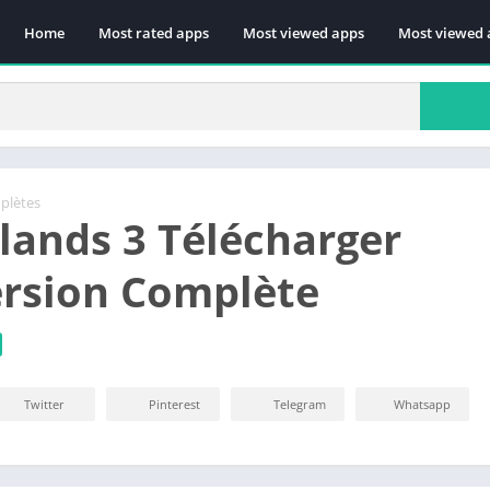
Home
Most rated apps
Most viewed apps
Most viewed 
plètes
lands 3 Télécharger
ersion Complète
Twitter
Pinterest
Telegram
Whatsapp