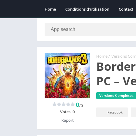
Home
Conditions d’utilisation
Contact
Home
/
Versions Com
Border
PC – V
Versions Complètes
0
/5
Votes:
0
Facebook
Report