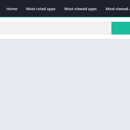
Home
Most rated apps
Most viewed apps
Most viewed 