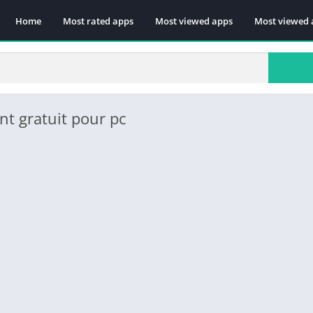
Home
Most rated apps
Most viewed apps
Most viewed 
t gratuit pour pc