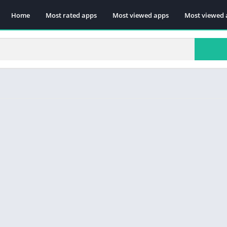
Home
Most rated apps
Most viewed apps
Most viewed 